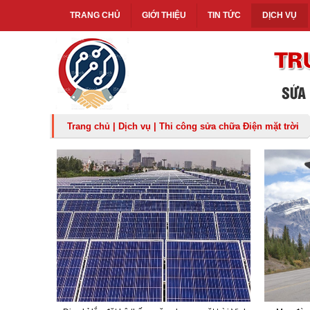
TRANG CHỦ
GIỚI THIỆU
TIN TỨC
DỊCH VỤ
Trang chủ
|
Dịch vụ
|
Thi công sửa chữa Điện mặt trời