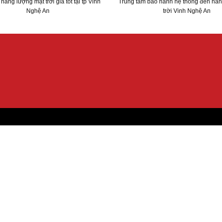
ăng lượng mặt trời giá tốt tại tp Vinh
Trung tâm bảo hành hệ thống đèn nă
Nghệ An
trời Vinh Nghệ An