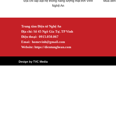
Địa chỉ lắp đặt hệ thống năng lượng mặt trời Vinh
Mua đèn n
Nghệ An
Trung tâm Điện tử Nghệ An
Địa chỉ: Số 45 Ngô Gia Tự, TP Vinh
Điện thoại: 0915.050.067
Emai:
homevinh@gmail.com
Website: https://dientunghean.com
Design by TVC Media