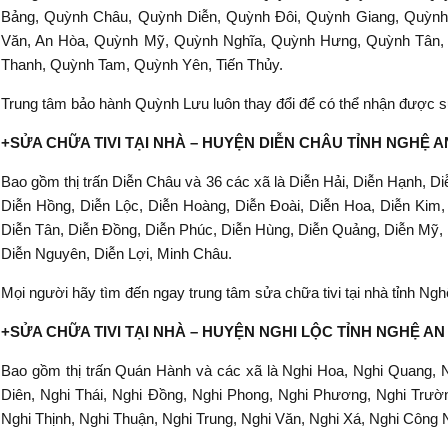
Bảng, Quỳnh Châu, Quỳnh Diễn, Quỳnh Đôi, Quỳnh Giang, Quỳn
Văn, An Hòa, Quỳnh Mỹ, Quỳnh Nghĩa, Quỳnh Hưng, Quỳnh Tân,
Thanh, Quỳnh Tam, Quỳnh Yên, Tiến Thủy.
Trung tâm bảo hành Quỳnh Lưu luôn thay đổi để có thể nhận được s
+SỬA CHỮA TIVI TẠI NHÀ – HUYỆN DIỄN CHÂU TỈNH NGHỆ 
Bao gồm thị trấn Diễn Châu và 36 các xã là Diễn Hải, Diễn Hạnh, Diễ
Diễn Hồng, Diễn Lộc, Diễn Hoàng, Diễn Đoài, Diễn Hoa, Diễn Kim,
Diễn Tân, Diễn Đồng, Diễn Phúc, Diễn Hùng, Diễn Quảng, Diễn Mỹ, 
Diễn Nguyên, Diễn Lợi, Minh Châu.
Mọi người hãy tìm đến ngay trung tâm sửa chữa tivi tại nhà tỉnh Nghệ
+SỬA CHỮA TIVI TẠI NHÀ – HUYỆN NGHI LỘC TỈNH NGHỆ A
Bao gồm thị trấn Quán Hành và các xã là Nghi Hoa, Nghi Quang, 
Diên, Nghi Thái, Nghi Đồng, Nghi Phong, Nghi Phương, Nghi Trườn
Nghi Thịnh, Nghi Thuận, Nghi Trung, Nghi Văn, Nghi Xá, Nghi Công 