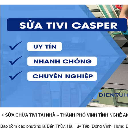
+ SỬA CHỮA TIVI TẠI NHÀ – THÀNH PHỐ VINH TỈNH NGHỆ A
Bao gồm các phường là Bến Thủy, Hà Huy Tập, Đông Vĩnh, Hưng D