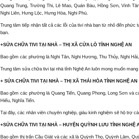
Quang Trung, Trường Thi, Lê Mao, Quán Bàu, Hồng Sơn, Vinh Tân
Nghi Liên, Hưng Lộc, Hưng Hòa, Nghi Phú.
Trung tâm tiếp nhận tất cả các lỗi của tivi nhà bạn từ nhỏ đến phức 
bạn.
+SỬA CHỮA TIVI TẠI NHÀ – THỊ XÃ CỬA LÒ TỈNH NGHỆ AN
Bao gồm các phường là Nghi Tân, Nghi Hương, Thu Thủy, Nghi Hải,
Trung tâm sửa chữa tivi tại nhà tỉnh Nghệ An luôn mong muốn mang
+ SỬA CHỮA TIVI TẠI NHÀ – THỊ XÃ THÁI HÒA TỈNH NGHỆ AN
Bao gồm các phường là Quang Tiến, Quang Phong, Long Sơn và cá
Hiếu, Nghĩa Tiến.
Tại đây, các nhân viên chuyên nghiệp, giàu kinh nghiệm sẽ hộ trợ c
+SỬA CHỮA TIVI TẠI NHÀ – HUYỆN QUỲNH LƯU TỈNH NGHỆ
Bao gồm thị trấn Cầu Giát và các xã là Quỳnh Thọ, Quỳnh Lâm, 