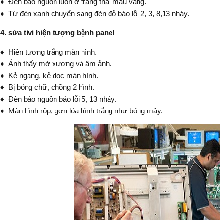
♦ Đèn báo nguồn luôn ở trạng thái mầu vàng.
♦ Từ đèn xanh chuyển sang đèn đỏ báo lỗi 2, 3, 8,13 nháy.
4. sửa tivi hiện tượng bệnh panel
♦ Hiện tượng trắng màn hình.
♦ Ảnh thấy mờ xương và âm ảnh.
♦ Kẻ ngang, kẻ dọc màn hình.
♦ Bị bóng chữ, chồng 2 hình.
♦ Đèn báo nguồn báo lỗi 5, 13 nháy.
♦ Màn hình rộp, gợn lóa hình trắng như bóng mây.