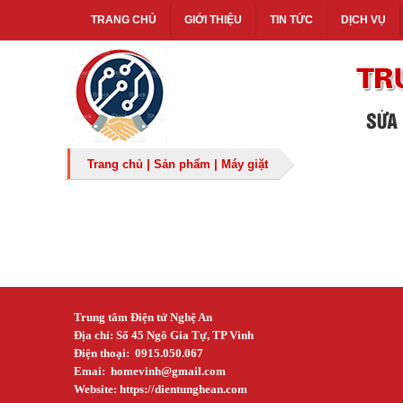
TRANG CHỦ
GIỚI THIỆU
TIN TỨC
DỊCH VỤ
Trang chủ
|
Sản phẩm
|
Máy giặt
Trung tâm Điện tử Nghệ An
Địa chỉ: Số 45 Ngô Gia Tự, TP Vinh
Điện thoại: 0915.050.067
Emai:
homevinh@gmail.com
Website: https://dientunghean.com